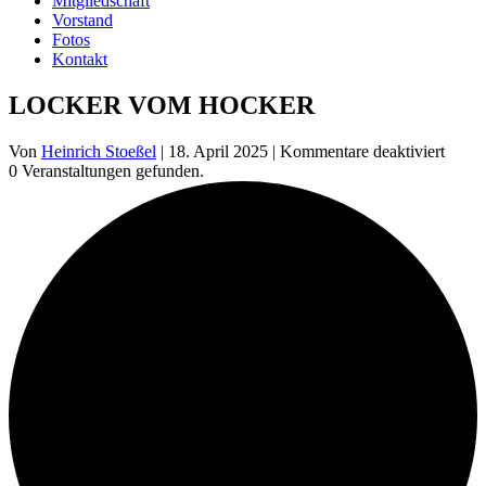
Mitgliedschaft
Vorstand
Fotos
Kontakt
LOCKER VOM HOCKER
für
Von
Heinrich Stoeßel
|
18. April 2025
|
Kommentare deaktiviert
LOC
0 Veranstaltungen gefunden.
VOM
HOC